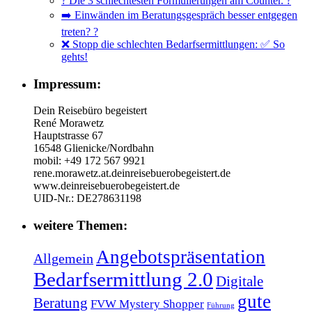
? Die 3 schlechtesten Formulierungen am Counter. ?
➡️ Einwänden im Beratungsgespräch besser entgegen
treten? ?
❌ Stopp die schlechten Bedarfsermittlungen: ✅ So
gehts!
Impressum:
Dein Reisebüro begeistert
René Morawetz
Hauptstrasse 67
16548 Glienicke/Nordbahn
mobil: +49 172 567 9921
rene.morawetz.at.deinreisebuerobegeistert.de
www.deinreisebuerobegeistert.de
UID-Nr.: DE278631198
weitere Themen:
Angebotspräsentation
Allgemein
Bedarfsermittlung 2.0
Digitale
gute
Beratung
FVW Mystery Shopper
Führung