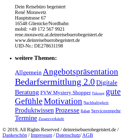
Dein Reisebüro begeistert
René Morawetz
Hauptstrasse 67
16548 Glienicke/Nordbahn
mobil: +49 172 567 9921
rene.morawetz.at.deinreisebuerobegeistert.de
www.deinreisebuerobegeistert.de
UID-Nr.: DE278631198
weitere Themen:
Angebotspräsentation
Allgemein
Bedarfsermittlung 2.0
Digitale
gute
Beratung
FVW Mystery Shopper
Führung
Gefühle
Motivation
Nachhaltigkeit
Prozesse
Produktwissen
Serviceentgelte
Rabatt
Termine
Zusatzverkäufe
© 2019, All Rights Reserved / deinreisebuerobegeistert.de /
Dankeschön
/
Impressum
/
Datenschutz
/
AGB